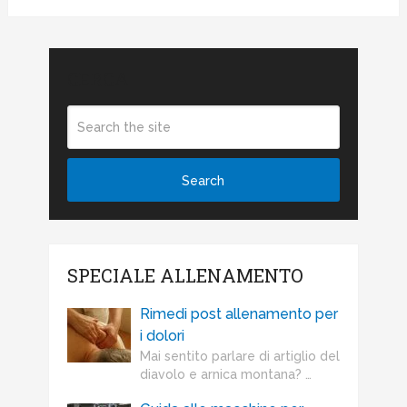
CERCA
SPECIALE ALLENAMENTO
Rimedi post allenamento per
i dolori
Mai sentito parlare di artiglio del
diavolo e arnica montana? …