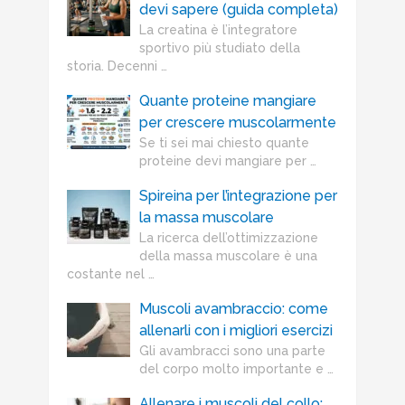
devi sapere (guida completa)
La creatina è l’integratore
sportivo più studiato della
storia. Decenni …
Quante proteine mangiare
per crescere muscolarmente
Se ti sei mai chiesto quante
proteine devi mangiare per …
Spireina per l’integrazione per
la massa muscolare
La ricerca dell’ottimizzazione
della massa muscolare è una
costante nel …
Muscoli avambraccio: come
allenarli con i migliori esercizi
Gli avambracci sono una parte
del corpo molto importante e …
Allenare i muscoli del collo: