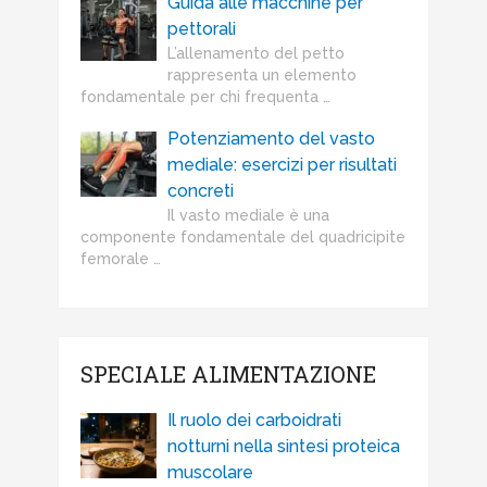
Guida alle macchine per
pettorali
L’allenamento del petto
rappresenta un elemento
fondamentale per chi frequenta …
Potenziamento del vasto
mediale: esercizi per risultati
concreti
Il vasto mediale è una
componente fondamentale del quadricipite
femorale …
SPECIALE ALIMENTAZIONE
Il ruolo dei carboidrati
notturni nella sintesi proteica
muscolare