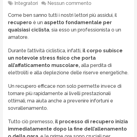
Integratori
Nessun commento
Come ben sanno tutti i nostri lettori più assidui, il
recupero
è un
aspetto fondamentale per
qualsiasi ciclista
, sia esso un professionista o un
amatore.
Durante l’attività ciclistica, infatti,
il corpo subisce
un notevole stress fisico che porta
all’affaticamento muscolare,
alla perdita di
elettroliti e alla deplezione delle riserve energetiche.
Un recupero efficace non solo permette invece di
tornare più rapidamente ai livelli prestazionali
ottimali, ma aiuta anche a prevenire infortuni e
sovrallenamento.
Tutto ciò premesso,
il processo di recupero inizia
immediatamente dopo la fine dell’allenamento
o della gara
, e le prime ore sono cruciali per