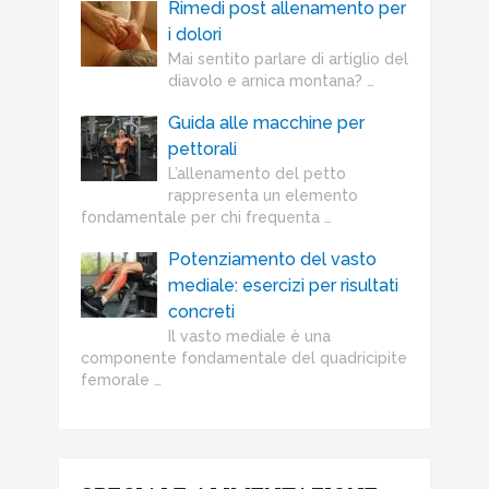
Rimedi post allenamento per
i dolori
Mai sentito parlare di artiglio del
diavolo e arnica montana? …
Guida alle macchine per
pettorali
L’allenamento del petto
rappresenta un elemento
fondamentale per chi frequenta …
Potenziamento del vasto
mediale: esercizi per risultati
concreti
Il vasto mediale è una
componente fondamentale del quadricipite
femorale …