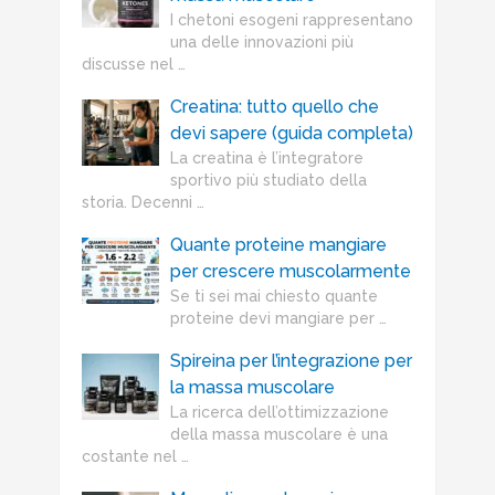
I chetoni esogeni rappresentano
una delle innovazioni più
discusse nel …
Creatina: tutto quello che
devi sapere (guida completa)
La creatina è l’integratore
sportivo più studiato della
storia. Decenni …
Quante proteine mangiare
per crescere muscolarmente
Se ti sei mai chiesto quante
proteine devi mangiare per …
Spireina per l’integrazione per
la massa muscolare
La ricerca dell’ottimizzazione
della massa muscolare è una
costante nel …