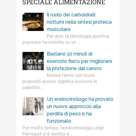
SPECIALE ALIMENTAZIONE
Il ruolo dei carboidrati
notturni nella sintesi proteica
muscolare
Per anni, la dietologia sportiva
popolare ha insistito su un …
Bastano 10 minuti di
esercizio fisico per migliorare
la protezione dal cancro
Iniziare l’anno con buoni
propositi spesso significa iscriversi in
palestra …
Un endocrinologo ha provato
un nuovo approccio alla
perdita di peso e ha
funzionato
Per molto tempo, l’endocrinologa Leigh
Perreault si è sentita a …