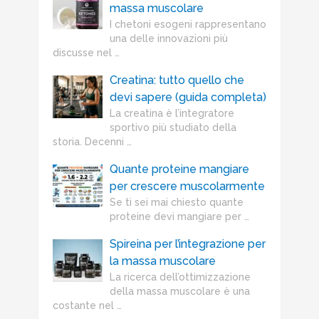
massa muscolare
I chetoni esogeni rappresentano
una delle innovazioni più
discusse nel …
Creatina: tutto quello che
devi sapere (guida completa)
La creatina è l’integratore
sportivo più studiato della
storia. Decenni …
Quante proteine mangiare
per crescere muscolarmente
Se ti sei mai chiesto quante
proteine devi mangiare per …
Spireina per l’integrazione per
la massa muscolare
La ricerca dell’ottimizzazione
della massa muscolare è una
costante nel …