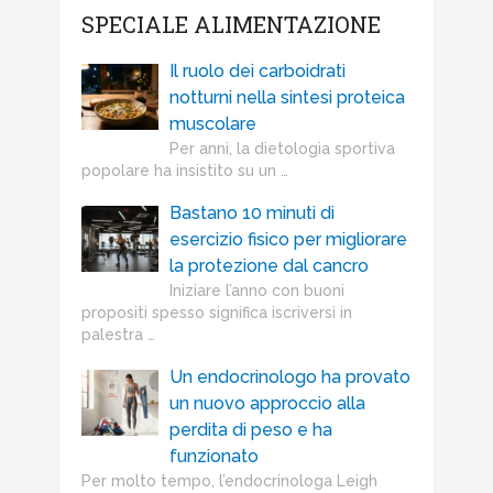
SPECIALE ALIMENTAZIONE
Il ruolo dei carboidrati
notturni nella sintesi proteica
muscolare
Per anni, la dietologia sportiva
popolare ha insistito su un …
Bastano 10 minuti di
esercizio fisico per migliorare
la protezione dal cancro
Iniziare l’anno con buoni
propositi spesso significa iscriversi in
palestra …
Un endocrinologo ha provato
un nuovo approccio alla
perdita di peso e ha
funzionato
Per molto tempo, l’endocrinologa Leigh