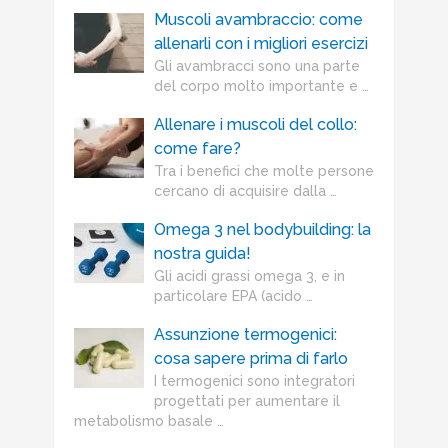
Muscoli avambraccio: come
allenarli con i migliori esercizi
Gli avambracci sono una parte
del corpo molto importante e …
Allenare i muscoli del collo:
come fare?
Tra i benefici che molte persone
cercano di acquisire dalla …
Omega 3 nel bodybuilding: la
nostra guida!
Gli acidi grassi omega 3, e in
particolare EPA (acido …
Assunzione termogenici:
cosa sapere prima di farlo
I termogenici sono integratori
progettati per aumentare il
metabolismo basale …