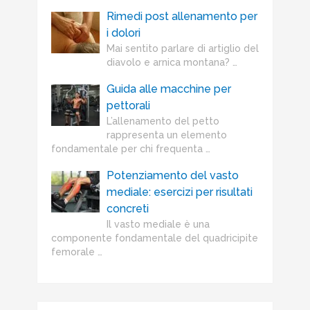
Rimedi post allenamento per
i dolori
Mai sentito parlare di artiglio del
diavolo e arnica montana? …
Guida alle macchine per
pettorali
L’allenamento del petto
rappresenta un elemento
fondamentale per chi frequenta …
Potenziamento del vasto
mediale: esercizi per risultati
concreti
Il vasto mediale è una
componente fondamentale del quadricipite
femorale …