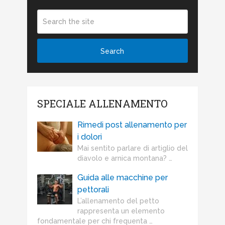
SPECIALE ALLENAMENTO
Rimedi post allenamento per
i dolori
Mai sentito parlare di artiglio del
diavolo e arnica montana? …
Guida alle macchine per
pettorali
L’allenamento del petto
rappresenta un elemento
fondamentale per chi frequenta …