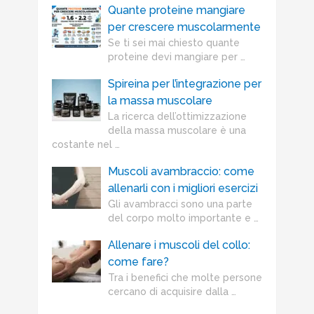
Quante proteine mangiare
per crescere muscolarmente
Se ti sei mai chiesto quante
proteine devi mangiare per …
Spireina per l’integrazione per
la massa muscolare
La ricerca dell’ottimizzazione
della massa muscolare è una
costante nel …
Muscoli avambraccio: come
allenarli con i migliori esercizi
Gli avambracci sono una parte
del corpo molto importante e …
Allenare i muscoli del collo:
come fare?
Tra i benefici che molte persone
cercano di acquisire dalla …