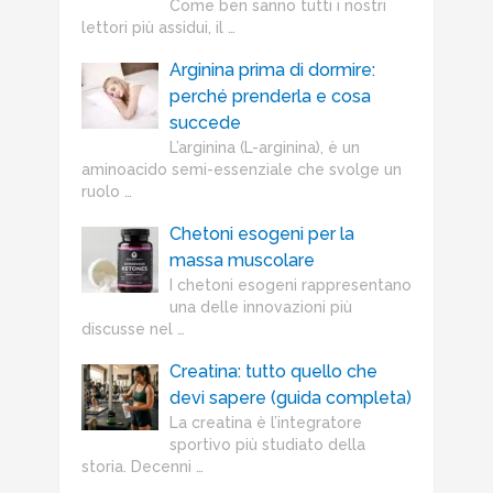
Come ben sanno tutti i nostri
lettori più assidui, il …
Arginina prima di dormire:
perché prenderla e cosa
succede
L’arginina (L-arginina), è un
aminoacido semi-essenziale che svolge un
ruolo …
Chetoni esogeni per la
massa muscolare
I chetoni esogeni rappresentano
una delle innovazioni più
discusse nel …
Creatina: tutto quello che
devi sapere (guida completa)
La creatina è l’integratore
sportivo più studiato della
storia. Decenni …