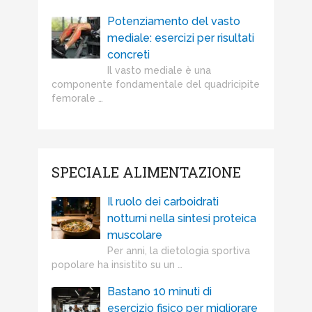
Potenziamento del vasto
mediale: esercizi per risultati
concreti
Il vasto mediale è una
componente fondamentale del quadricipite
femorale …
SPECIALE ALIMENTAZIONE
Il ruolo dei carboidrati
notturni nella sintesi proteica
muscolare
Per anni, la dietologia sportiva
popolare ha insistito su un …
Bastano 10 minuti di
esercizio fisico per migliorare